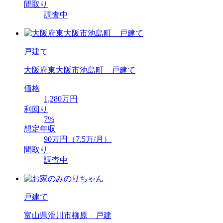
間取り
調査中
戸建て
大阪府東大阪市池島町 戸建て
価格
1,280万円
利回り
7%
想定年収
90万円（7.5万/月）
間取り
調査中
戸建て
富山県滑川市柳原 戸建