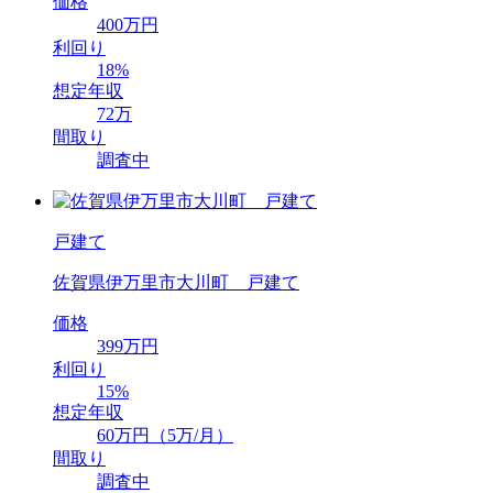
価格
400万円
利回り
18%
想定年収
72万
間取り
調査中
戸建て
佐賀県伊万里市大川町 戸建て
価格
399万円
利回り
15%
想定年収
60万円（5万/月）
間取り
調査中