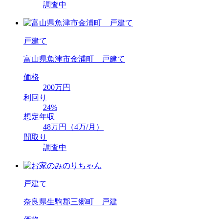
調査中
戸建て
富山県魚津市金浦町 戸建て
価格
200万円
利回り
24%
想定年収
48万円（4万/月）
間取り
調査中
戸建て
奈良県生駒郡三郷町 戸建