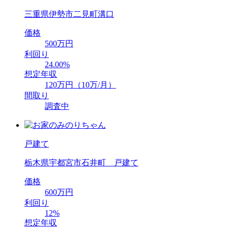
三重県伊勢市二見町溝口
価格
500万円
利回り
24.00%
想定年収
120万円（10万/月）
間取り
調査中
戸建て
栃木県宇都宮市石井町 戸建て
価格
600万円
利回り
12%
想定年収