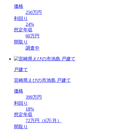
価格
250万円
利回り
24%
想定年収
60万円
間取り
調査中
戸建て
宮崎県えびの市池島 戸建て
価格
399万円
利回り
18%
想定年収
72万円（6万/月）
間取り