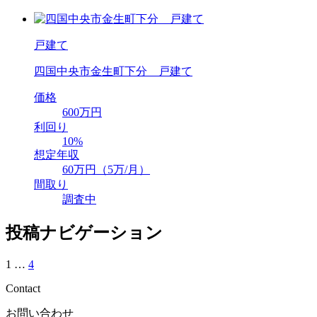
戸建て
四国中央市金生町下分 戸建て
価格
600万円
利回り
10%
想定年収
60万円（5万/月）
間取り
調査中
投稿ナビゲーション
1
…
4
Contact
お問い合わせ