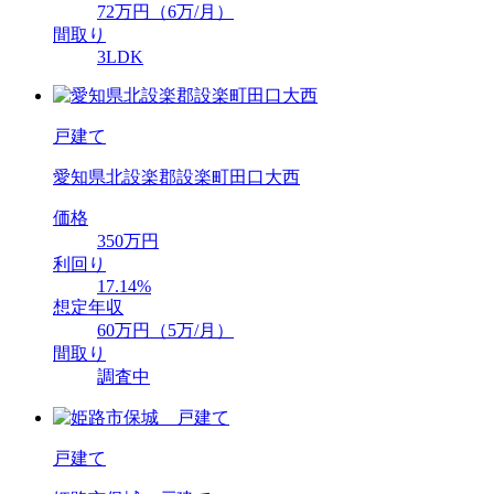
72万円（6万/月）
間取り
3LDK
戸建て
愛知県北設楽郡設楽町田口大西
価格
350万円
利回り
17.14%
想定年収
60万円（5万/月）
間取り
調査中
戸建て